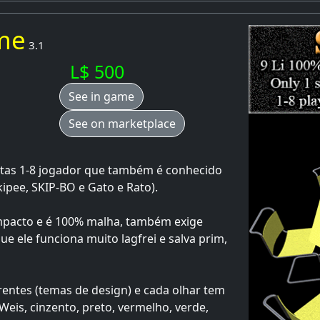
me
3.1
L$ 500
See in game
See on marketplace
rtas 1-8 jogador que também é conhecido
ipee, SKIP-BO e Gato e Rato).
Impacto e é 100% malha, também exige
e ele funciona muito lagfrei e salva prim,
rentes (temas de design) e cada olhar tem
Weis, cinzento, preto, vermelho, verde,