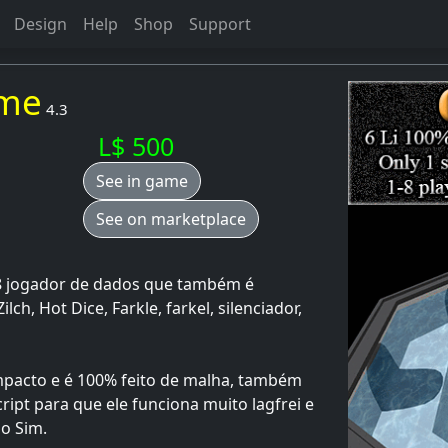
Design
Help
Shop
Support
ame
4.3
L$ 500
See in game
See on marketplace
8 jogador de dados que também é
ch, Hot Dice, Farkle, farkel, silenciador,
mpacto e é 100% feito de malha, também
ript para que ele funciona muito lagfrei e
o Sim.