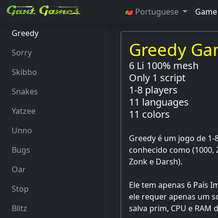
Portuguese
Game
Greedy
Greedy G
Sorry
6 Li 100% mesh
Skibbo
Only 1 script
1-8 players
Snakes
11 languages
Yatzee
11 colors
Unno
Greedy é um jogo de 1-
Bugs
conhecido como (1000, Zil
Zonk e Darsh).
Oar
Ele tem apenas 6 País I
Stop
ele requer apenas um sc
Blitz
salva prim, CPU e RAM d