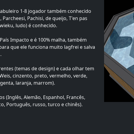
tabuleiro 1-8 jogador também conhecido
 Parcheesi, Pachisi, de queijo, T'en pas
owieku, ludo) é conhecido.
 País Impacto e é 100% malha, também
ara que ele funciona muito lagfrei e salva
.
rentes (temas de design) e cada olhar tem
Weis, cinzento, preto, vermelho, verde,
agenta, laranja, marrom).
s (Inglês, Alemão, Espanhol, Francês,
co, Português, russo, turco e chinês).