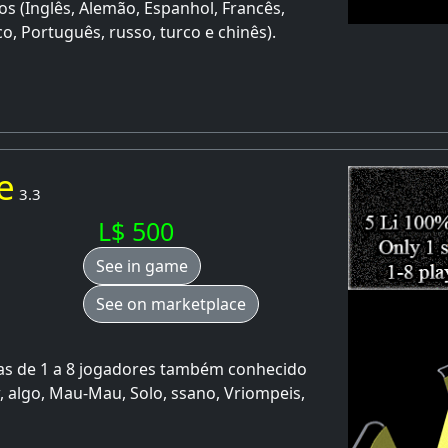
s (Inglês, Alemão, Espanhol, Francês,
co, Português, russo, turco e chinês).
e
3.3
L$ 500
See in game
See on marketplace
as de 1 a 8 jogadores também conhecido
 algo, Mau-Mau, Solo, ssano, Vriompeis,