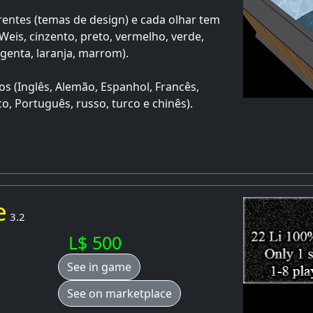
rentes (temas de design) e cada olhar tem
Weis, cinzento, preto, vermelho, verde,
agenta, laranja, marrom).
s (Inglês, Alemão, Espanhol, Francês,
co, Português, russo, turco e chinês).
e
3.2
L$ 500
See in game
See on marketplace