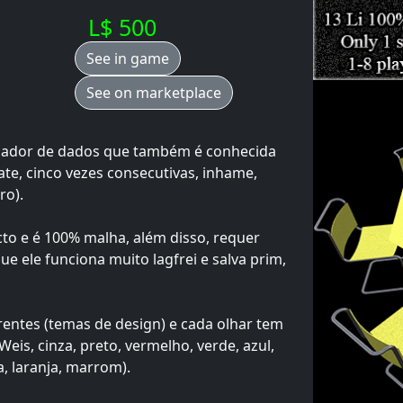
L$ 500
See in game
See on marketplace
ogador de dados que também é conhecida
ate, cinco vezes consecutivas, inhame,
ro).
cto e é 100% malha, além disso, requer
e ele funciona muito lagfrei e salva prim,
rentes (temas de design) e cada olhar tem
Weis, cinza, preto, vermelho, verde, azul,
, laranja, marrom).