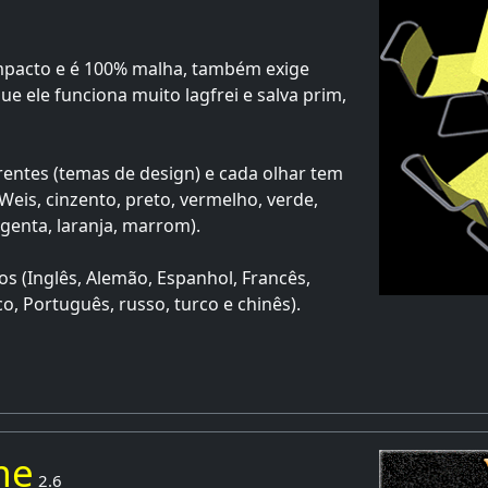
Impacto e é 100% malha, também exige
e ele funciona muito lagfrei e salva prim,
rentes (temas de design) e cada olhar tem
Weis, cinzento, preto, vermelho, verde,
agenta, laranja, marrom).
s (Inglês, Alemão, Espanhol, Francês,
co, Português, russo, turco e chinês).
me
2.6