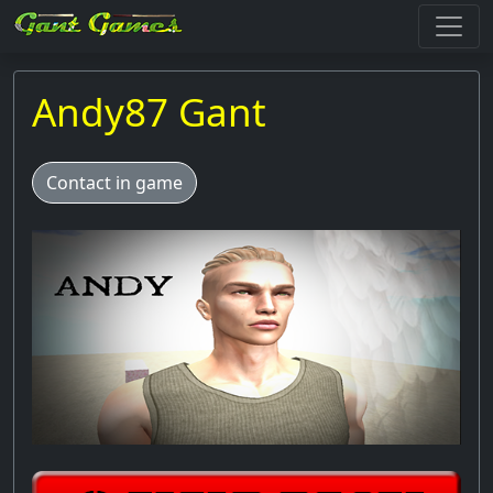
Andy87 Gant
Contact in game